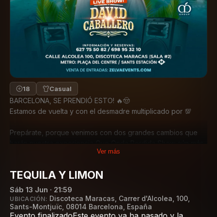
18
Casual
BARCELONA, SE PRENDIÓ ESTO! 🔥🤠
Estamos de vuelta y con el desmadre multiplicado por 💯
Prepárate, porque venimos con dos grandes cambios que
harán nuestra experiencia Que Onda Perdida Show aún más
Ver más
espectacular:
TEQUILA Y LIMON
✨ ¡ESTRENAMOS NUEVA SALA! Nos mudamos a la Sala #2 de
la Discoteca Maracas (Calle Alcolea 100). Un espacio
Sáb 13 Jun · 21:59
elegante y especial con sorpresas preparadas solo para ti.
Discoteca Maracas
,
Carrer d'Alcolea, 100,
UBICACIÓN:
Sants-Montjuïc, 08014 Barcelona, España
⏰ ¡NUEVO HORARIO HASTA EL AMANECER! Sí, leíste bien.
Evento finalizado
Este evento ya ha pasado y la